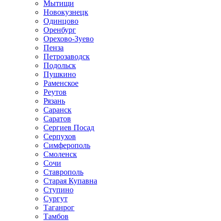
Мытищи
Новокузнецк
Одинцово
Оренбург
Орехово-Зуево
Пенза
Петрозаводск
Подольск
Пушкино
Раменское
Реутов
Рязань
Саранск
Саратов
Сергиев Посад
Серпухов
Симферополь
Смоленск
Сочи
Ставрополь
Старая Купавна
Ступино
Сургут
Таганрог
Тамбов