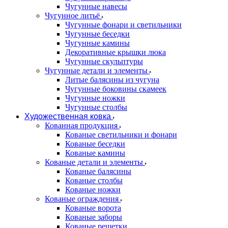
Чугунные навесы
Чугунное литьё
Чугунные фонари и светильники
Чугунные беседки
Чугунные камины
Декоративные крышки люка
Чугунные скульптуры
Чугунные детали и элементы
Литые балясины из чугуна
Чугунные боковины скамеек
Чугунные ножки
Чугунные столбы
Художественная ковка
Кованная продукция
Кованые светильники и фонари
Кованые беседки
Кованые камины
Кованые детали и элементы
Кованые балясины
Кованые столбы
Кованые ножки
Кованые ограждения
Кованые ворота
Кованые заборы
Кованые решетки