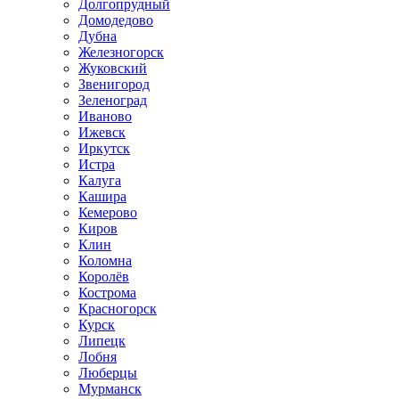
Долгопрудный
Домодедово
Дубна
Железногорск
Жуковский
Звенигород
Зеленоград
Иваново
Ижевск
Иркутск
Истра
Калуга
Кашира
Кемерово
Киров
Клин
Коломна
Королёв
Кострома
Красногорск
Курск
Липецк
Лобня
Люберцы
Мурманск