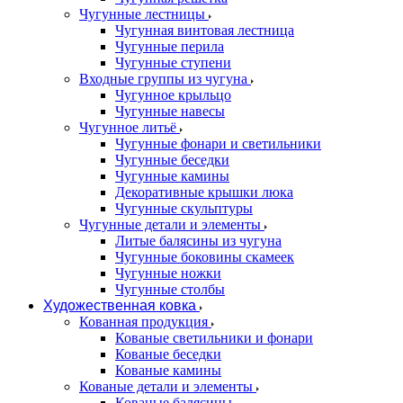
Чугунные лестницы
Чугунная винтовая лестница
Чугунные перила
Чугунные ступени
Входные группы из чугуна
Чугунное крыльцо
Чугунные навесы
Чугунное литьё
Чугунные фонари и светильники
Чугунные беседки
Чугунные камины
Декоративные крышки люка
Чугунные скульптуры
Чугунные детали и элементы
Литые балясины из чугуна
Чугунные боковины скамеек
Чугунные ножки
Чугунные столбы
Художественная ковка
Кованная продукция
Кованые светильники и фонари
Кованые беседки
Кованые камины
Кованые детали и элементы
Кованые балясины