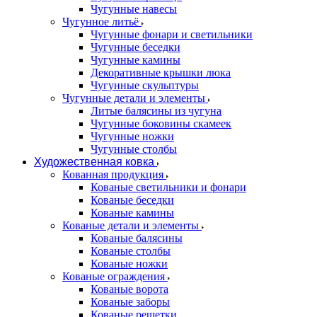
Чугунные навесы
Чугунное литьё
Чугунные фонари и светильники
Чугунные беседки
Чугунные камины
Декоративные крышки люка
Чугунные скульптуры
Чугунные детали и элементы
Литые балясины из чугуна
Чугунные боковины скамеек
Чугунные ножки
Чугунные столбы
Художественная ковка
Кованная продукция
Кованые светильники и фонари
Кованые беседки
Кованые камины
Кованые детали и элементы
Кованые балясины
Кованые столбы
Кованые ножки
Кованые ограждения
Кованые ворота
Кованые заборы
Кованые решетки