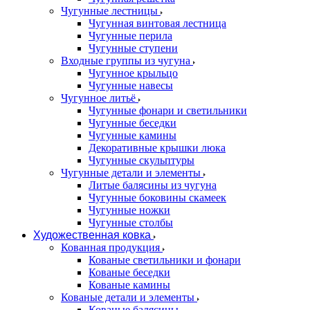
Чугунные лестницы
Чугунная винтовая лестница
Чугунные перила
Чугунные ступени
Входные группы из чугуна
Чугунное крыльцо
Чугунные навесы
Чугунное литьё
Чугунные фонари и светильники
Чугунные беседки
Чугунные камины
Декоративные крышки люка
Чугунные скульптуры
Чугунные детали и элементы
Литые балясины из чугуна
Чугунные боковины скамеек
Чугунные ножки
Чугунные столбы
Художественная ковка
Кованная продукция
Кованые светильники и фонари
Кованые беседки
Кованые камины
Кованые детали и элементы
Кованые балясины